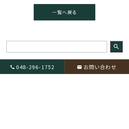
一覧へ戻る
search
048-296-1752
お問い合わせ
お知らせ
施工事例
個人様
法人様・公共事業