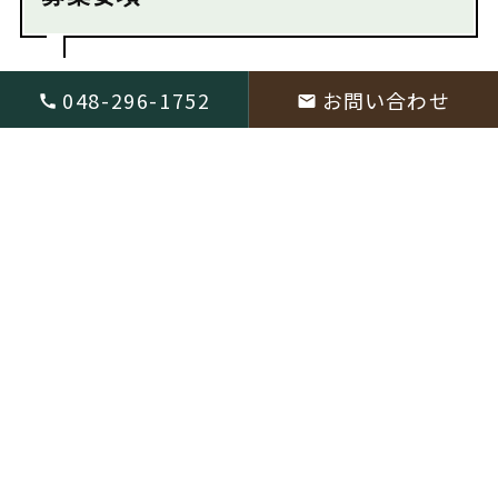
現在募集はおこなっておりません。
048-296-1752
お問い合わせ
〒334-0059 埼玉県川口市安行682
048-296-1752
HOME
個人情報保護方針
お問い合わせ
サイトマップ
copyright © 2026 株式会社好樹園 All Rights Reserved.